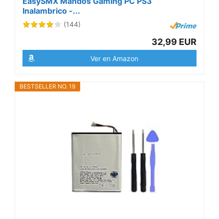
EasySMX Mandos Gaming PC PS3
Inalambrico -...
(144)
32,99 EUR
Ver en Amazon
BESTSELLER NO. 19