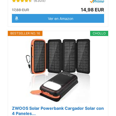
(6305)
14,98 EUR
17,88 EUR
Ver en Amazon
BESTSELLER NO. 16
CHOLLO
ZWOOS Solar Powerbank Cargador Solar con
4 Paneles...