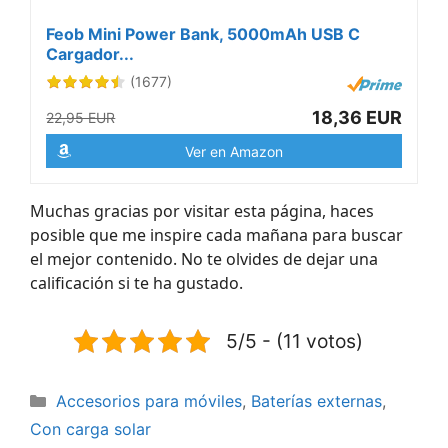
Feob Mini Power Bank, 5000mAh USB C
Cargador...
(1677)
18,36 EUR
22,95 EUR
Ver en Amazon
Muchas gracias por visitar esta página, haces
posible que me inspire cada mañana para buscar
el mejor contenido. No te olvides de dejar una
calificación si te ha gustado.
5/5 - (11 votos)
Categorías
Accesorios para móviles
,
Baterías externas
,
Con carga solar