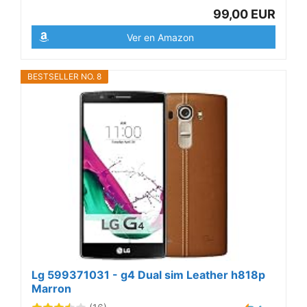
99,00 EUR
Ver en Amazon
BESTSELLER NO. 8
Lg 599371031 - g4 Dual sim Leather h818p
Marron